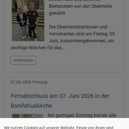
Breitenstein von den Oberminis
gewählt
Die Oberministrantinnen und -
ministranten sind am Freitag, 05.
Juni, zusammengekommen, um
wichtige Weichen für das…
weiterlesen
07.06.2026
Firmung
Firmabschluss am 07. Juni 2026 in der
Bonifatiuskirche
Am gestrigen Sonntag kamen alle
Firmlinge nach dem großen Fest
Wir nutzen Cookies auf unserer Website. Einige von ihnen sind