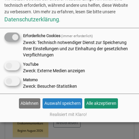
der Firmung noch einmal
technisch erforderlich, während andere uns helfen, diese Website
zusammen, um gemeinsam
zu verbessern.
Um mehr zu erfahren, lesen Sie bitte unsere
Gottesdienst in der
Datenschutzerklärung
.
Bonifatiuskirche zu feiern, ihre
Firmurkunden…
Erforderliche Cookies
(immer erforderlich)
Zweck
:
Technisch notwendiger Dienst zur Speicherung
weiterlesen
Ihrer Einstellungen und zur Einhaltung der gesetzlichen
Verpflichtungen
YouTube
08.05.2026
Zweck
:
Externe Medien anzeigen
Matomo
Erstkommunionkurs 2026/2027
Zweck
:
Besucher-Statistiken
Anmeldung hier:
forms.churchdesk.com/f/9sN
Ablehnen
Auswahl speichern
Alle akzeptieren
pXn4R-s
Realisiert mit Klaro!
weiterlesen