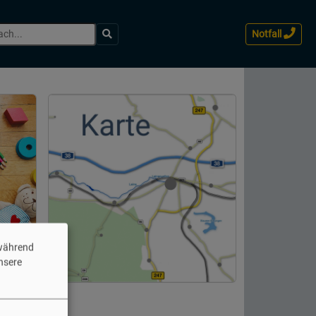
Eingabe
Notfall
bestätigen
 während
unsere