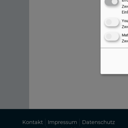
Erf
Zw
Ein
You
Zw
Ma
Zw
Kontakt
Impressum
Datenschutz