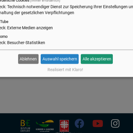
orderliche Cookies
(immer erforderlich)
eck
:
Technisch notwendiger Dienst zur Speicherung Ihrer Einstellungen u
haltung der gesetzlichen Verpflichtungen
Tube
eck
:
Externe Medien anzeigen
tomo
eck
:
Besucher-Statistiken
Ablehnen
Auswahl speichern
Alle akzeptieren
Realisiert mit Klaro!